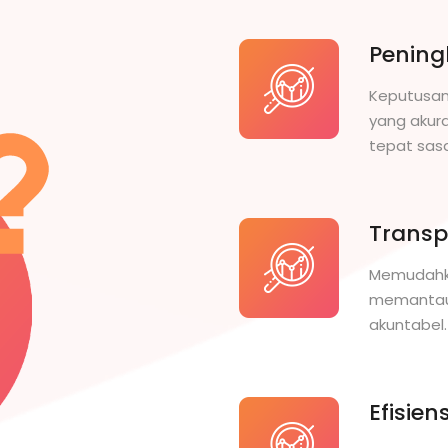
Pening
Keputusan
yang akura
tepat sas
Transp
Memudahka
memantau 
akuntabel.
Efisien