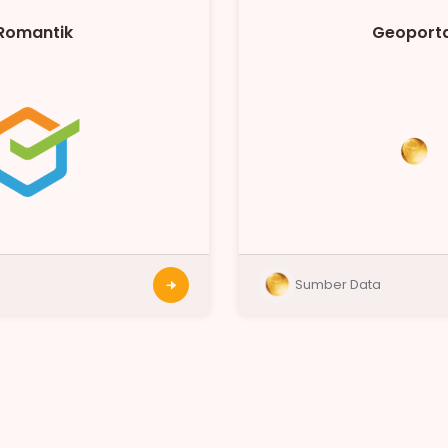
Romantik
Geoporta
a
Sumber Data