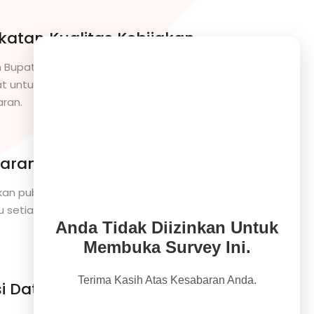
katan Kualitas Kebijakan
 Bupati dan dinas didasarkan pada data
t untuk menghasilkan kebijakan yang lebih
aran.
aransi & Akuntabilitas
n publik mengakses data pemerintah dan
setiap keputusan secara jelas dan
si Data